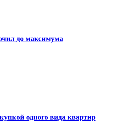
очил до максимума
окупкой одного вида квартир