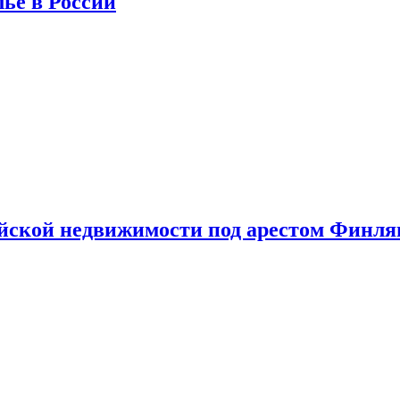
лье в России
ийской недвижимости под арестом Финл