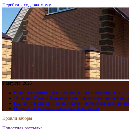
Перейти к содержимому
9 августа, 2026
Чаще пить кофе на фоне снижения цены кофемашин нача
Япония и Южная Корея провели совместную валютную 
В 23 российских регионах в конце июля снизились цены 
Продажи армянского коньяка и вина упали
Кровли заборы
Новостная рассылка