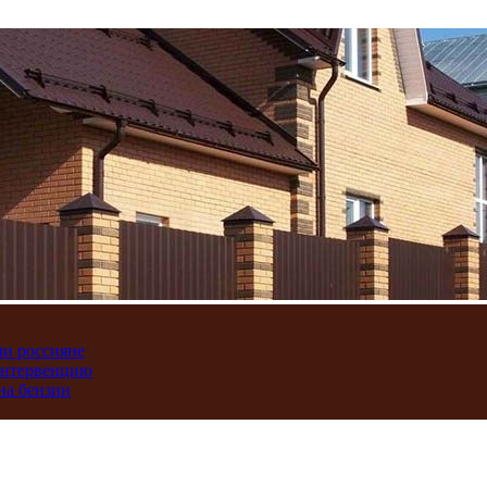
ли россияне
интервенцию
на бензин