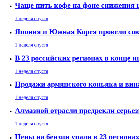
Чаще пить кофе на фоне снижения 
1 неделя спустя
Япония и Южная Корея провели со
1 неделя спустя
В 23 российских регионах в конце 
1 неделя спустя
Продажи армянского коньяка и вин
1 неделя спустя
Алмазной отрасли предрекли серье
1 неделя спустя
Цены на бензин упали в 23 региона