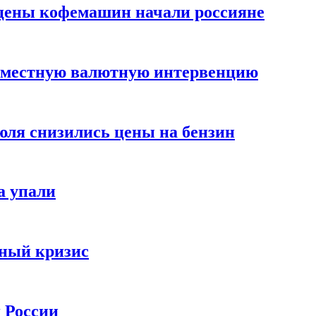
цены кофемашин начали россияне
вместную валютную интервенцию
июля снизились цены на бензин
а упали
зный кризис
х России