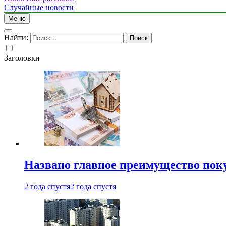
Случайные новости
Меню
Найти:
Заголовки
Названо главное преимущество пок
2 года спустя
2 года спустя