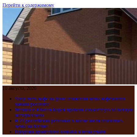
Перейти к содержимому
10 августа, 2026
Чаще пить кофе на фоне снижения цены кофемашин
начали россияне
Япония и Южная Корея провели совместную валютную
интервенцию
В 23 российских регионах в конце июля снизились
цены на бензин
Продажи армянского коньяка и вина упали