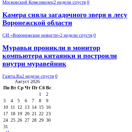
Московский Комсомолец
2 недели спустя
0
Камера сняла загадочного зверя в лесу
Воронежской области
СИ «Воронежские новости»
2 недели спустя
0
Муравьи проникли в монитор
компьютера китаянки и построили
внутри муравейник
Газета.Ru
2 недели спустя
0
Август 2026
Пн
Вт
Ср
Чт
Пт
Сб
Вс
1
2
3
4
5
6
7
8
9
10
11
12
13
14
15
16
17
18
19
20
21
22
23
24
25
26
27
28
29
30
31