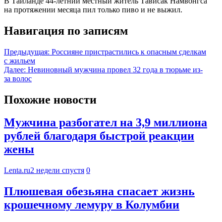
В Таиланде 44-летний местный житель Тависак Намвонгса
на протяжении месяца пил только пиво и не выжил.
Навигация по записям
Предыдущая:
Россияне пристрастились к опасным сделкам
с жильем
Далее:
Невиновный мужчина провел 32 года в тюрьме из-
за волос
Похожие новости
Мужчина разбогател на 3,9 миллиона
рублей благодаря быстрой реакции
жены
Lenta.ru
2 недели спустя
0
Плюшевая обезьяна спасает жизнь
крошечному лемуру в Колумбии