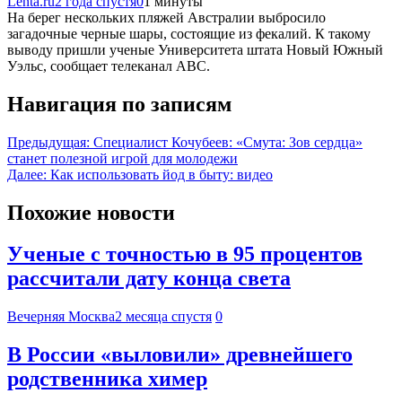
Lenta.ru
2 года спустя
0
1 минуты
На берег нескольких пляжей Австралии выбросило
загадочные черные шары, состоящие из фекалий. К такому
выводу пришли ученые Университета штата Новый Южный
Уэльс, сообщает телеканал ABC.
Навигация по записям
Предыдущая:
Специалист Кочубеев: «Смута: Зов сердца»
станет полезной игрой для молодежи
Далее:
Как использовать йод в быту: видео
Похожие новости
Ученые с точностью в 95 процентов
рассчитали дату конца света
Вечерняя Москва
2 месяца спустя
0
В России «выловили» древнейшего
родственника химер