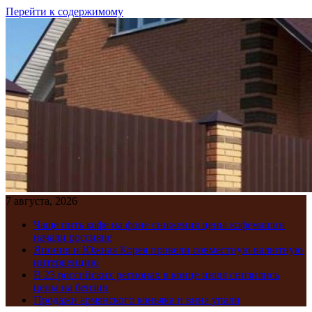
Перейти к содержимому
7 августа, 2026
Чаще пить кофе на фоне снижения цены кофемашин
начали россияне
Япония и Южная Корея провели совместную валютную
интервенцию
В 23 российских регионах в конце июля снизились
цены на бензин
Продажи армянского коньяка и вина упали