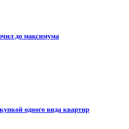
очил до максимума
окупкой одного вида квартир