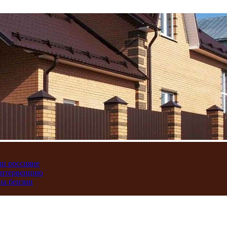
ли россияне
интервенцию
на бензин