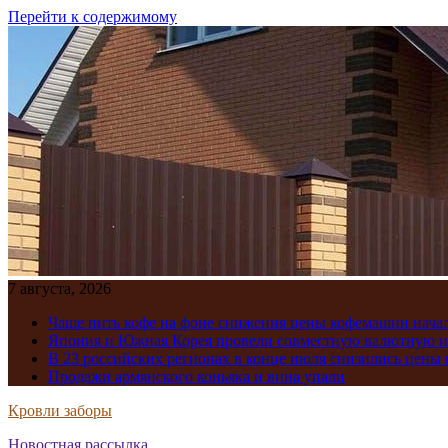
Перейти к содержимому
7 августа, 2026
Чаще пить кофе на фоне снижения цены кофемашин нача
Япония и Южная Корея провели совместную валютную 
В 23 российских регионах в конце июля снизились цены 
Продажи армянского коньяка и вина упали
Кровли заборы
Новостная рассылка