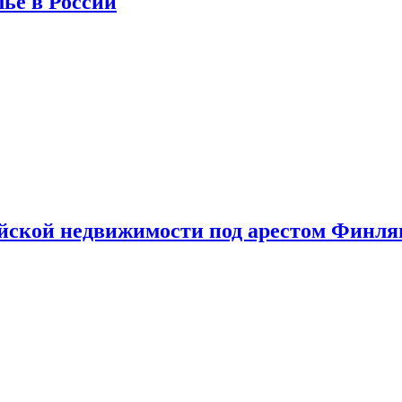
лье в России
ийской недвижимости под арестом Финл