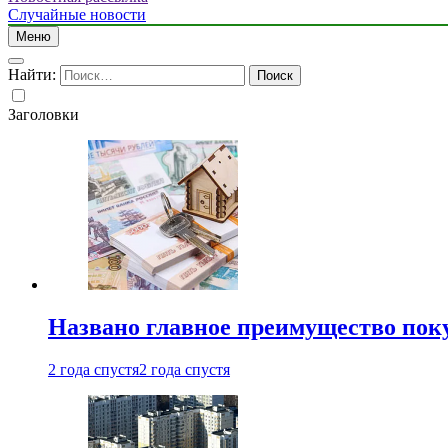
Случайные новости
Меню
Найти:
Заголовки
Названо главное преимущество пок
2 года спустя
2 года спустя