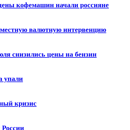
цены кофемашин начали россияне
вместную валютную интервенцию
июля снизились цены на бензин
а упали
зный кризис
х России