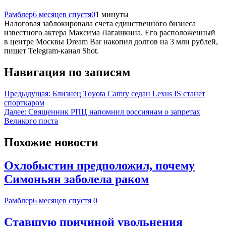
Рамблер
6 месяцев спустя
0
1 минуты
Налоговая заблокировала счета единственного бизнеса
известного актера Максима Лагашкина. Его расположенный
в центре Москвы Dream Bar накопил долгов на 3 млн рублей,
пишет Telegram-канал Shot.
Навигация по записям
Предыдущая:
Близнец Toyota Camry седан Lexus IS станет
спорткаром
Далее:
Священник РПЦ напомнил россиянам о запретах
Великого поста
Похожие новости
Охлобыстин предположил, почему
Симоньян заболела раком
Рамблер
6 месяцев спустя
0
Ставшую причиной увольнения