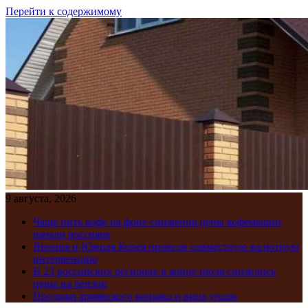
Перейти к содержимому
9 августа, 2026
Чаще пить кофе на фоне снижения цены кофемашин
начали россияне
Япония и Южная Корея провели совместную валютную
интервенцию
В 23 российских регионах в конце июля снизились
цены на бензин
Продажи армянского коньяка и вина упали