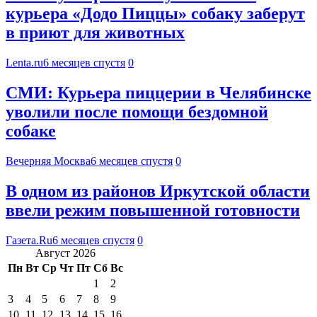
курьера «Додо Пиццы» собаку заберут
в приют для животных
Lenta.ru
6 месяцев спустя
0
СМИ: Курьера пиццерии в Челябинске
уволили после помощи бездомной
собаке
Вечерняя Москва
6 месяцев спустя
0
В одном из районов Иркутской области
ввели режим повышенной готовности
Газета.Ru
6 месяцев спустя
0
Август 2026
Пн
Вт
Ср
Чт
Пт
Сб
Вс
1
2
3
4
5
6
7
8
9
10
11
12
13
14
15
16