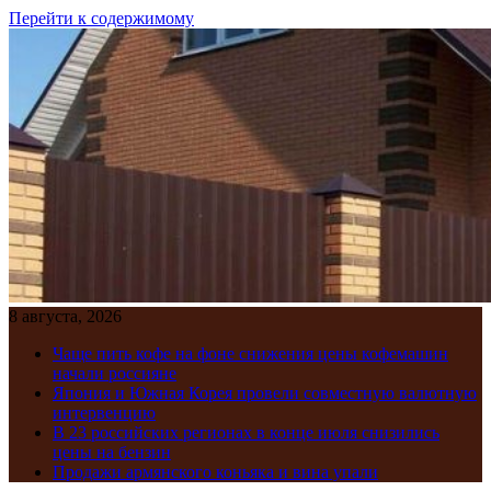
Перейти к содержимому
8 августа, 2026
Чаще пить кофе на фоне снижения цены кофемашин
начали россияне
Япония и Южная Корея провели совместную валютную
интервенцию
В 23 российских регионах в конце июля снизились
цены на бензин
Продажи армянского коньяка и вина упали