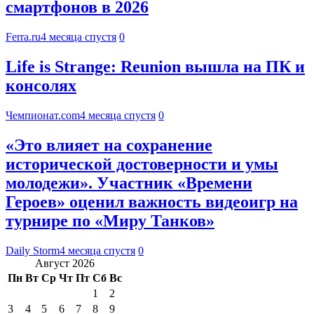
смартфонов в 2026
Ferra.ru
4 месяца спустя
0
Life is Strange: Reunion вышла на ПК и
консолях
Чемпионат.com
4 месяца спустя
0
«Это влияет на сохранение
исторической достоверности и умы
молодежи». Участник «Времени
Героев» оценил важность видеоигр на
турнире по «Миру Танков»
Daily Storm
4 месяца спустя
0
Август 2026
Пн
Вт
Ср
Чт
Пт
Сб
Вс
1
2
3
4
5
6
7
8
9