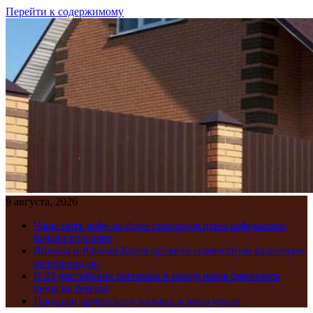
Перейти к содержимому
9 августа, 2026
Чаще пить кофе на фоне снижения цены кофемашин
начали россияне
Япония и Южная Корея провели совместную валютную
интервенцию
В 23 российских регионах в конце июля снизились
цены на бензин
Продажи армянского коньяка и вина упали