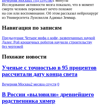
Вечерняя Москва
1 год спустя
0
1 минуты
Исследование активности мозга показало, что в момент
смерти человек переживает нечто похожее
на сон или воспоминание. Об этом рассказал нейрохирург
из Университета Луисвилля Аджмал Земмар.
Навигация по записям
Предыдущая:
Четыре мифа о кофе, развенчанных наукой
Далее:
Рой крошечных роботов научили строительству
без чертежей
Похожие новости
Ученые с точностью в 95 процентов
рассчитали дату конца света
Вечерняя Москва
2 месяца спустя
0
В России «выловили» древнейшего
родственника химер