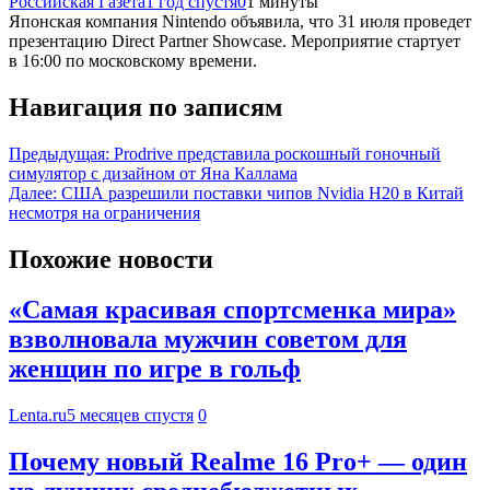
Российская Газета
1 год спустя
0
1 минуты
Японская компания Nintendo объявила, что 31 июля проведет
презентацию Direct Partner Showcase. Мероприятие стартует
в 16:00 по московскому времени.
Навигация по записям
Предыдущая:
Prodrive представила роскошный гоночный
симулятор с дизайном от Яна Каллама
Далее:
США разрешили поставки чипов Nvidia H20 в Китай
несмотря на ограничения
Похожие новости
«Самая красивая спортсменка мира»
взволновала мужчин советом для
женщин по игре в гольф
Lenta.ru
5 месяцев спустя
0
Почему новый Realme 16 Pro+ — один