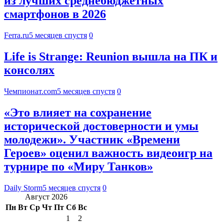
из лучших среднебюджетных
смартфонов в 2026
Ferra.ru
5 месяцев спустя
0
Life is Strange: Reunion вышла на ПК и
консолях
Чемпионат.com
5 месяцев спустя
0
«Это влияет на сохранение
исторической достоверности и умы
молодежи». Участник «Времени
Героев» оценил важность видеоигр на
турнире по «Миру Танков»
Daily Storm
5 месяцев спустя
0
Август 2026
Пн
Вт
Ср
Чт
Пт
Сб
Вс
1
2