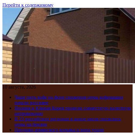
Перейти к содержимому
10 августа, 2026
Чаще пить кофе на фоне снижения цены кофемашин
начали россияне
Япония и Южная Корея провели совместную валютную
интервенцию
В 23 российских регионах в конце июля снизились
цены на бензин
Продажи армянского коньяка и вина упали