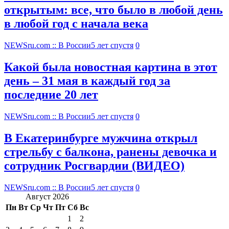
открытым: все, что было в любой день
в любой год с начала века
NEWSru.com :: В России
5 лет спустя
0
Какой была новостная картина в этот
день – 31 мая в каждый год за
последние 20 лет
NEWSru.com :: В России
5 лет спустя
0
В Екатеринбурге мужчина открыл
стрельбу с балкона, ранены девочка и
сотрудник Росгвардии (ВИДЕО)
NEWSru.com :: В России
5 лет спустя
0
Август 2026
Пн
Вт
Ср
Чт
Пт
Сб
Вс
1
2