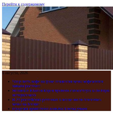
Перейти к содержимому
6 августа, 2026
Чаще пить кофе на фоне снижения цены кофемашин
начали россияне
Япония и Южная Корея провели совместную валютную
интервенцию
В 23 российских регионах в конце июля снизились
цены на бензин
Продажи армянского коньяка и вина упали