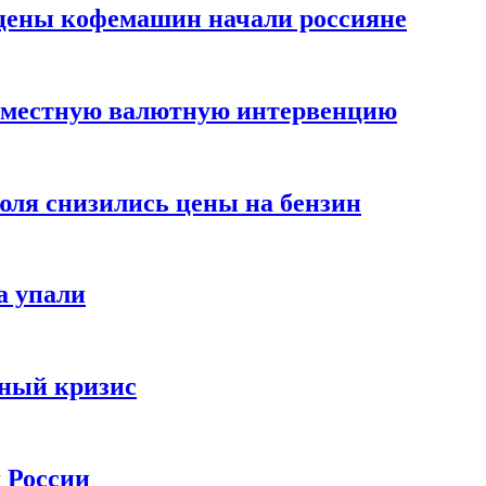
цены кофемашин начали россияне
вместную валютную интервенцию
июля снизились цены на бензин
а упали
зный кризис
х России