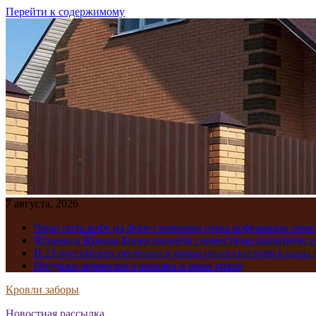
Перейти к содержимому
7 августа, 2026
Чаще пить кофе на фоне снижения цены кофемашин нача
Япония и Южная Корея провели совместную валютную 
В 23 российских регионах в конце июля снизились цены 
Продажи армянского коньяка и вина упали
Кровли заборы
Новостная рассылка