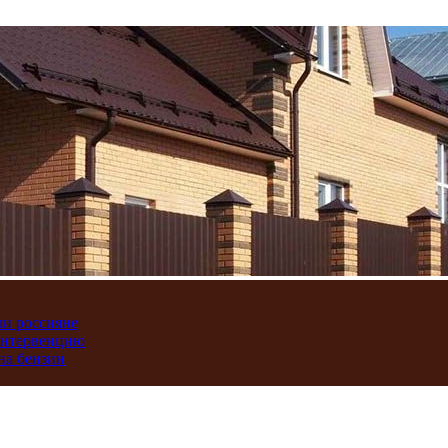
ли россияне
интервенцию
на бензин