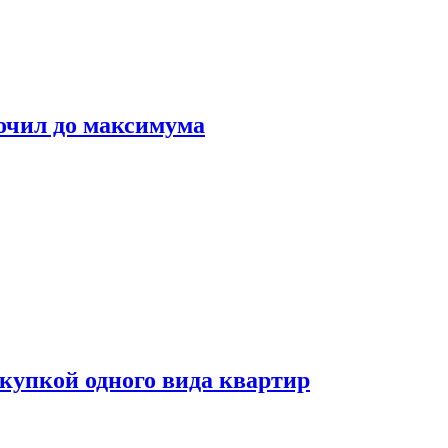
очил до максимума
окупкой одного вида квартир