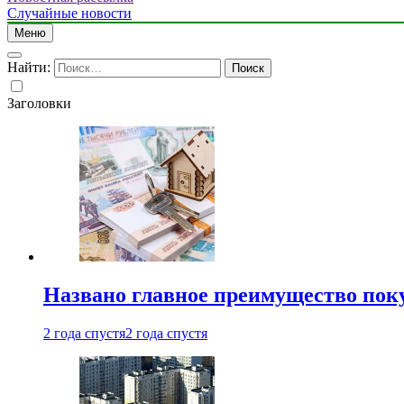
Случайные новости
Меню
Найти:
Заголовки
Названо главное преимущество пок
2 года спустя
2 года спустя