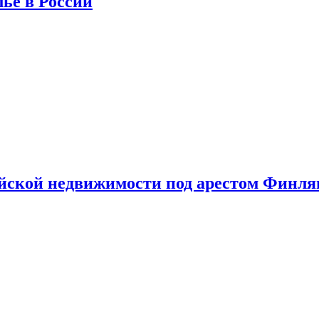
лье в России
ийской недвижимости под арестом Финл