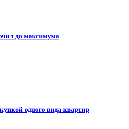
очил до максимума
окупкой одного вида квартир