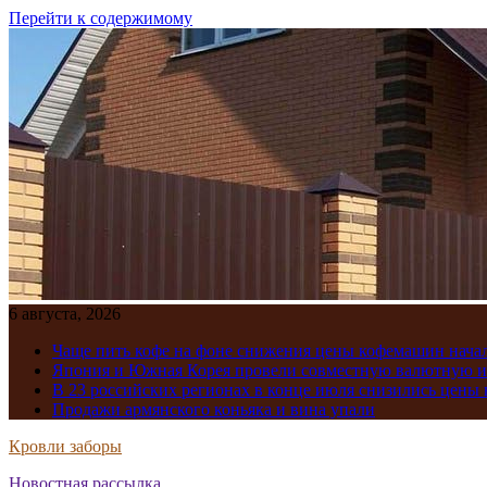
Перейти к содержимому
6 августа, 2026
Чаще пить кофе на фоне снижения цены кофемашин нача
Япония и Южная Корея провели совместную валютную 
В 23 российских регионах в конце июля снизились цены 
Продажи армянского коньяка и вина упали
Кровли заборы
Новостная рассылка