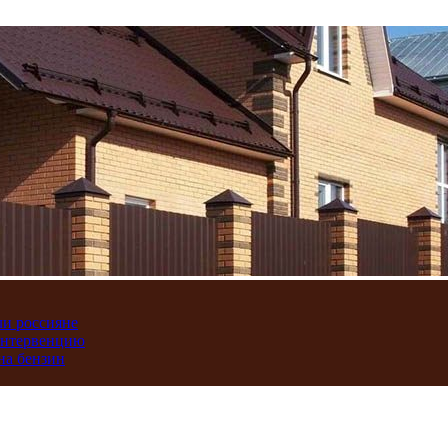
ли россияне
интервенцию
на бензин