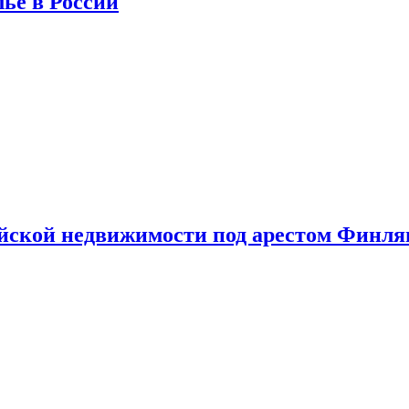
лье в России
ийской недвижимости под арестом Финл