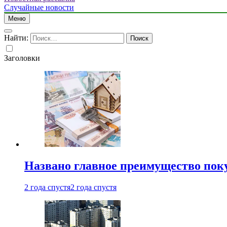
Случайные новости
Меню
Найти:
Заголовки
Названо главное преимущество пок
2 года спустя
2 года спустя