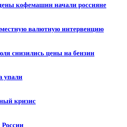
цены кофемашин начали россияне
вместную валютную интервенцию
июля снизились цены на бензин
а упали
зный кризис
х России