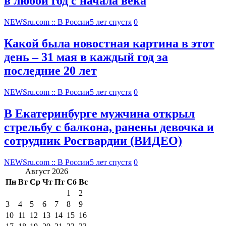
в любой год с начала века
NEWSru.com :: В России
5 лет спустя
0
Какой была новостная картина в этот
день – 31 мая в каждый год за
последние 20 лет
NEWSru.com :: В России
5 лет спустя
0
В Екатеринбурге мужчина открыл
стрельбу с балкона, ранены девочка и
сотрудник Росгвардии (ВИДЕО)
NEWSru.com :: В России
5 лет спустя
0
Август 2026
Пн
Вт
Ср
Чт
Пт
Сб
Вс
1
2
3
4
5
6
7
8
9
10
11
12
13
14
15
16