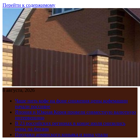
Перейти к содержимому
8 августа, 2026
Чаще пить кофе на фоне снижения цены кофемашин
начали россияне
Япония и Южная Корея провели совместную валютную
интервенцию
В 23 российских регионах в конце июля снизились
цены на бензин
Продажи армянского коньяка и вина упали