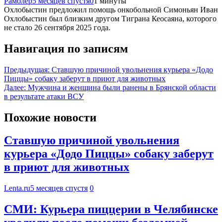
Рамблер
5 месяцев спустя
0
1 минуты
Охлобыстин предложил помощь онкобольной Симоньян Иван
Охлобыстин был близким другом Тиграна Кеосаяна, которого
не стало 26 сентября 2025 года.
Навигация по записям
Предыдущая:
Ставшую причиной увольнения курьера «Додо
Пиццы» собаку заберут в приют для животных
Далее:
Мужчина и женщина были ранены в Брянской области
в результате атаки ВСУ
Похожие новости
Ставшую причиной увольнения
курьера «Додо Пиццы» собаку заберут
в приют для животных
Lenta.ru
5 месяцев спустя
0
СМИ: Курьера пиццерии в Челябинске