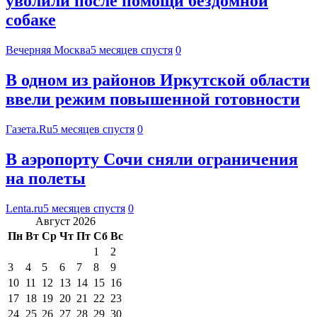
уволили после помощи бездомной
собаке
Вечерняя Москва
5 месяцев спустя
0
В одном из районов Иркутской области
ввели режим повышенной готовности
Газета.Ru
5 месяцев спустя
0
В аэропорту Сочи сняли ограничения
на полеты
Lenta.ru
5 месяцев спустя
0
Август 2026
Пн
Вт
Ср
Чт
Пт
Сб
Вс
1
2
3
4
5
6
7
8
9
10
11
12
13
14
15
16
17
18
19
20
21
22
23
24
25
26
27
28
29
30