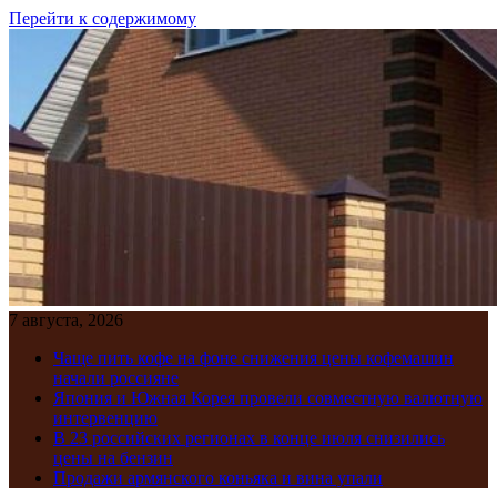
Перейти к содержимому
7 августа, 2026
Чаще пить кофе на фоне снижения цены кофемашин
начали россияне
Япония и Южная Корея провели совместную валютную
интервенцию
В 23 российских регионах в конце июля снизились
цены на бензин
Продажи армянского коньяка и вина упали