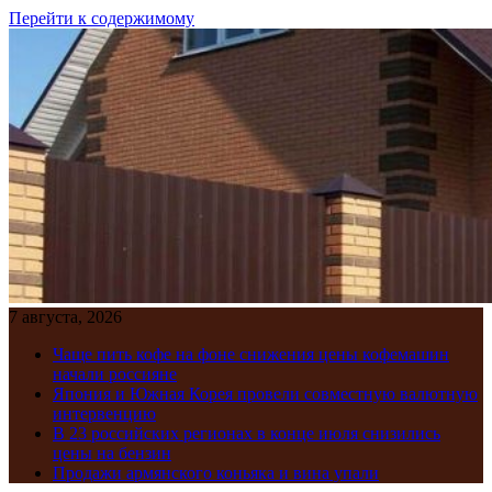
Перейти к содержимому
7 августа, 2026
Чаще пить кофе на фоне снижения цены кофемашин
начали россияне
Япония и Южная Корея провели совместную валютную
интервенцию
В 23 российских регионах в конце июля снизились
цены на бензин
Продажи армянского коньяка и вина упали