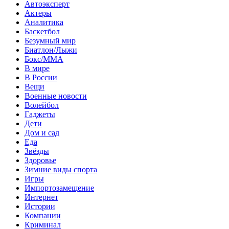
Автоэксперт
Актеры
Аналитика
Баскетбол
Безумный мир
Биатлон/Лыжи
Бокс/MMA
В мире
В России
Вещи
Военные новости
Волейбол
Гаджеты
Дети
Дом и сад
Еда
Звёзды
Здоровье
Зимние виды спорта
Игры
Импортозамещение
Интернет
Истории
Компании
Криминал