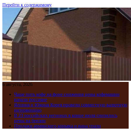
Перейти к содержимому
6 августа, 2026
Чаще пить кофе на фоне снижения цены кофемашин
начали россияне
Япония и Южная Корея провели совместную валютную
интервенцию
В 23 российских регионах в конце июля снизились
цены на бензин
Продажи армянского коньяка и вина упали