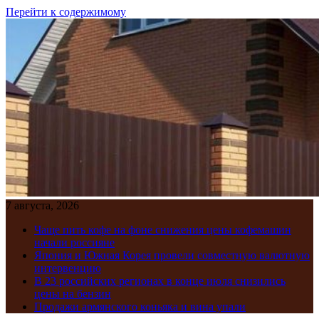
Перейти к содержимому
7 августа, 2026
Чаще пить кофе на фоне снижения цены кофемашин
начали россияне
Япония и Южная Корея провели совместную валютную
интервенцию
В 23 российских регионах в конце июля снизились
цены на бензин
Продажи армянского коньяка и вина упали