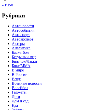
« Июл
Рубрики
Автоновости
Автособытия
Автоспорт
Автоэксперт
Актеры
Аналитика
Баскетбол
Безумный мир
Биатлон/Лыжи
Бокс/MMA
В мире
В России
Вещи
Военные новости
Волейбол
Гаджеты
Дети
Дом и сад
Еда
Звёзды