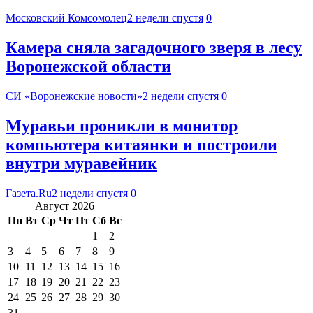
Московский Комсомолец
2 недели спустя
0
Камера сняла загадочного зверя в лесу
Воронежской области
СИ «Воронежские новости»
2 недели спустя
0
Муравьи проникли в монитор
компьютера китаянки и построили
внутри муравейник
Газета.Ru
2 недели спустя
0
Август 2026
Пн
Вт
Ср
Чт
Пт
Сб
Вс
1
2
3
4
5
6
7
8
9
10
11
12
13
14
15
16
17
18
19
20
21
22
23
24
25
26
27
28
29
30
31