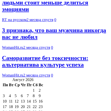
людьми стоит меньше делиться
эмоциями
RT на русском
2 месяца спустя
0
3 признака, что ваш мужчина никогда
вас не любил
WomanHit.ru
2 месяца спустя
0
Саморазвитие без токсичности:
альтернатива культуре успеха
WomanHit.ru
2 месяца спустя
0
Август 2026
Пн
Вт
Ср
Чт
Пт
Сб
Вс
1
2
3
4
5
6
7
8
9
10
11
12
13
14
15
16
17
18
19
20
21
22
23