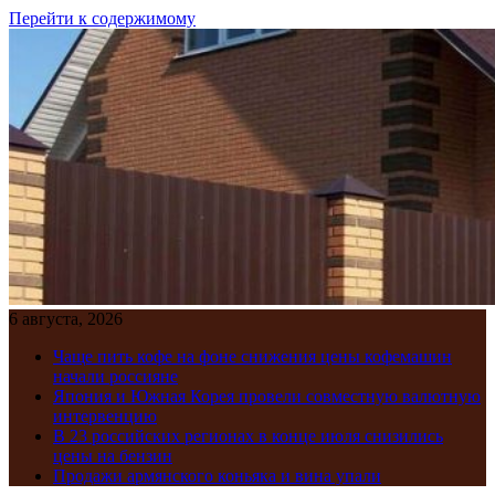
Перейти к содержимому
6 августа, 2026
Чаще пить кофе на фоне снижения цены кофемашин
начали россияне
Япония и Южная Корея провели совместную валютную
интервенцию
В 23 российских регионах в конце июля снизились
цены на бензин
Продажи армянского коньяка и вина упали