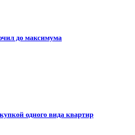
очил до максимума
окупкой одного вида квартир