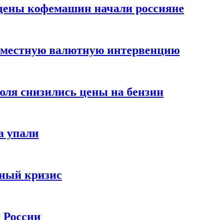
цены кофемашин начали россияне
вместную валютную интервенцию
июля снизились цены на бензин
а упали
зный кризис
х России