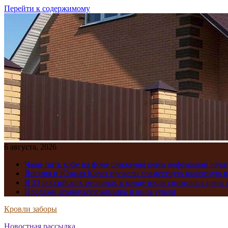
Перейти к содержимому
6 августа, 2026
Чаще пить кофе на фоне снижения цены кофемашин нача
Япония и Южная Корея провели совместную валютную 
В 23 российских регионах в конце июля снизились цены 
Продажи армянского коньяка и вина упали
Кровли заборы
Новостная рассылка