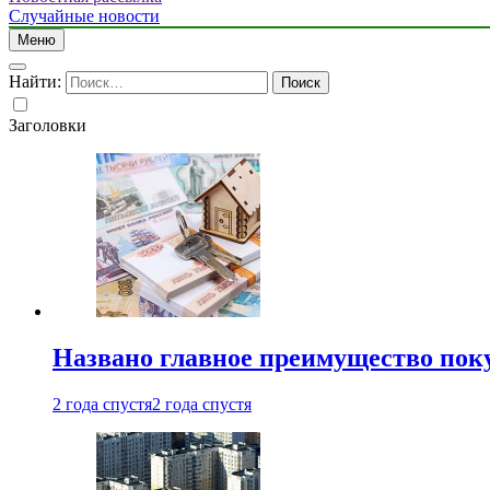
Случайные новости
Меню
Найти:
Заголовки
Названо главное преимущество пок
2 года спустя
2 года спустя