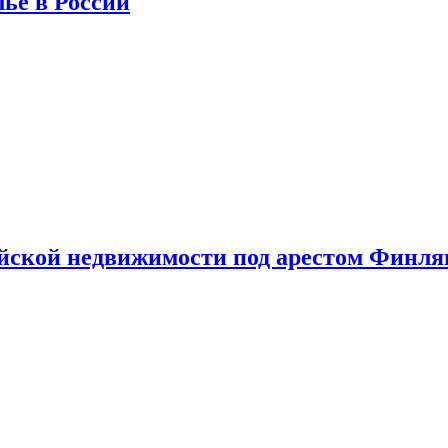
лье в России
ийской недвижимости под арестом Финл