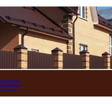
ли россияне
интервенцию
на бензин