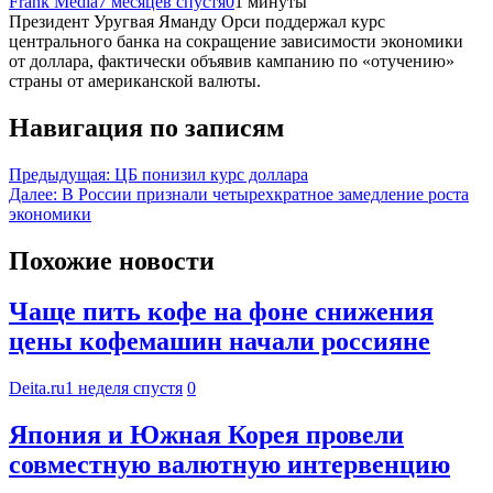
Frank Media
7 месяцев спустя
0
1 минуты
Президент Уругвая Яманду Орси поддержал курс
центрального банка на сокращение зависимости экономики
от доллара, фактически объявив кампанию по «отучению»
страны от американской валюты.
Навигация по записям
Предыдущая:
ЦБ понизил курс доллара
Далее:
В России признали четырехкратное замедление роста
экономики
Похожие новости
Чаще пить кофе на фоне снижения
цены кофемашин начали россияне
Deita.ru
1 неделя спустя
0
Япония и Южная Корея провели
совместную валютную интервенцию