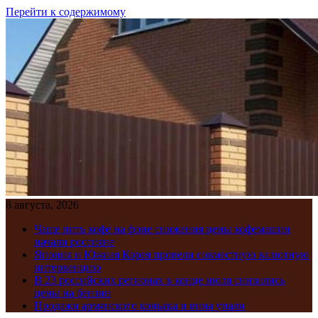
Перейти к содержимому
8 августа, 2026
Чаще пить кофе на фоне снижения цены кофемашин
начали россияне
Япония и Южная Корея провели совместную валютную
интервенцию
В 23 российских регионах в конце июля снизились
цены на бензин
Продажи армянского коньяка и вина упали