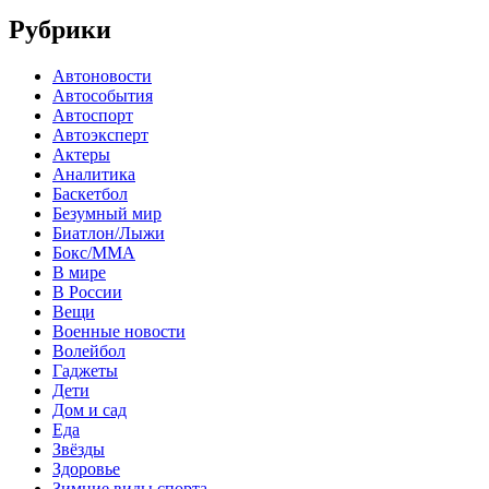
Рубрики
Автоновости
Автособытия
Автоспорт
Автоэксперт
Актеры
Аналитика
Баскетбол
Безумный мир
Биатлон/Лыжи
Бокс/MMA
В мире
В России
Вещи
Военные новости
Волейбол
Гаджеты
Дети
Дом и сад
Еда
Звёзды
Здоровье
Зимние виды спорта