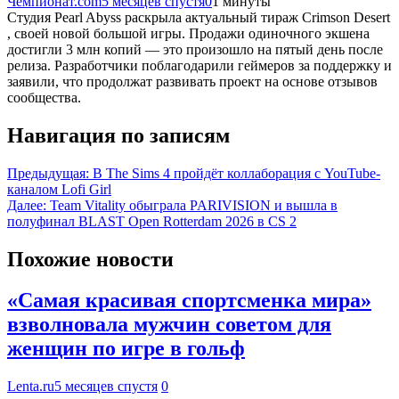
Чемпионат.com
5 месяцев спустя
0
1 минуты
Студия Pearl Abyss раскрыла актуальный тираж Crimson Desert
, своей новой большой игры. Продажи одиночного экшена
достигли 3 млн копий — это произошло на пятый день после
релиза. Разработчики поблагодарили геймеров за поддержку и
заявили, что продолжат развивать проект на основе отзывов
сообщества.
Навигация по записям
Предыдущая:
В The Sims 4 пройдёт коллаборация с YouTube-
каналом Lofi Girl
Далее:
Team Vitality обыграла PARIVISION и вышла в
полуфинал BLAST Open Rotterdam 2026 в CS 2
Похожие новости
«Самая красивая спортсменка мира»
взволновала мужчин советом для
женщин по игре в гольф
Lenta.ru
5 месяцев спустя
0