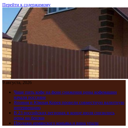
Перейти к содержимому
9 августа, 2026
Чаще пить кофе на фоне снижения цены кофемашин
начали россияне
Япония и Южная Корея провели совместную валютную
интервенцию
В 23 российских регионах в конце июля снизились
цены на бензин
Продажи армянского коньяка и вина упали