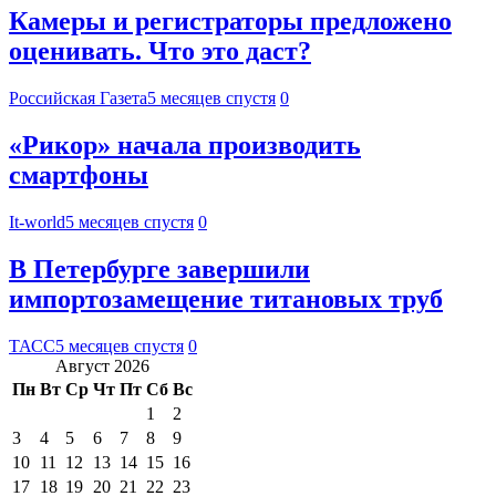
Камеры и регистраторы предложено
оценивать. Что это даст?
Российская Газета
5 месяцев спустя
0
«Рикор» начала производить
смартфоны
It-world
5 месяцев спустя
0
В Петербурге завершили
импортозамещение титановых труб
ТАСС
5 месяцев спустя
0
Август 2026
Пн
Вт
Ср
Чт
Пт
Сб
Вс
1
2
3
4
5
6
7
8
9
10
11
12
13
14
15
16
17
18
19
20
21
22
23