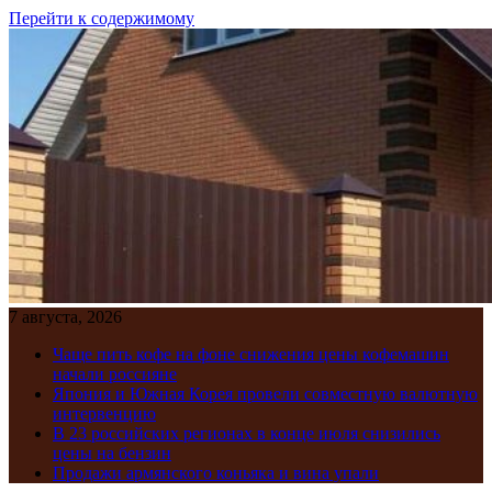
Перейти к содержимому
7 августа, 2026
Чаще пить кофе на фоне снижения цены кофемашин
начали россияне
Япония и Южная Корея провели совместную валютную
интервенцию
В 23 российских регионах в конце июля снизились
цены на бензин
Продажи армянского коньяка и вина упали