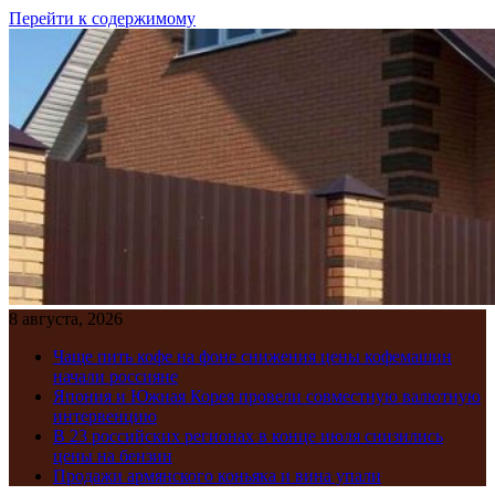
Перейти к содержимому
8 августа, 2026
Чаще пить кофе на фоне снижения цены кофемашин
начали россияне
Япония и Южная Корея провели совместную валютную
интервенцию
В 23 российских регионах в конце июля снизились
цены на бензин
Продажи армянского коньяка и вина упали