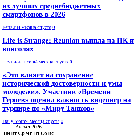
из лучших среднебюджетных
смартфонов в 2026
Ferra.ru
4 месяца спустя
0
Life is Strange: Reunion вышла на ПК и
консолях
Чемпионат.com
4 месяца спустя
0
«Это влияет на сохранение
исторической достоверности и умы
молодежи». Участник «Времени
Героев» оценил важность видеоигр на
турнире по «Миру Танков»
Daily Storm
4 месяца спустя
0
Август 2026
Пн
Вт
Ср
Чт
Пт
Сб
Вс