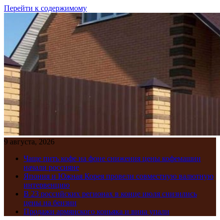
Перейти к содержимому
9 августа, 2026
Чаще пить кофе на фоне снижения цены кофемашин
начали россияне
Япония и Южная Корея провели совместную валютную
интервенцию
В 23 российских регионах в конце июля снизились
цены на бензин
Продажи армянского коньяка и вина упали