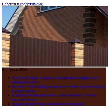
Перейти к содержимому
6 августа, 2026
Чаще пить кофе на фоне снижения цены кофемашин
начали россияне
Япония и Южная Корея провели совместную валютную
интервенцию
В 23 российских регионах в конце июля снизились
цены на бензин
Продажи армянского коньяка и вина упали