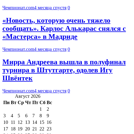
Чемпионат.com
4 месяца спустя
0
«Новость, которую очень тяжело
сообщать». Карлос Алькарас снялся с
«Мастерса» в Мадриде
Чемпионат.com
4 месяца спустя
0
Мирра Андреева вышла в полуфинал
турнира в Штутгарте, одолев Игу
Швёнтек
Чемпионат.com
4 месяца спустя
0
Август 2026
Пн
Вт
Ср
Чт
Пт
Сб
Вс
1
2
3
4
5
6
7
8
9
10
11
12
13
14
15
16
17
18
19
20
21
22
23