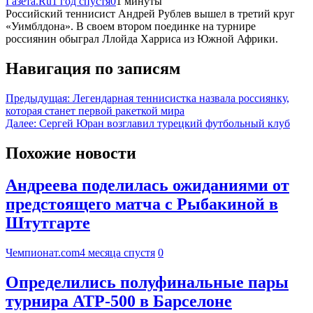
Газета.Ru
1 год спустя
0
1 минуты
Российский теннисист Андрей Рублев вышел в третий круг
«Уимблдона». В своем втором поединке на турнире
россиянин обыграл Ллойда Харриса из Южной Африки.
Навигация по записям
Предыдущая:
Легендарная теннисистка назвала россиянку,
которая станет первой ракеткой мира
Далее:
Сергей Юран возглавил турецкий футбольный клуб
Похожие новости
Андреева поделилась ожиданиями от
предстоящего матча с Рыбакиной в
Штутгарте
Чемпионат.com
4 месяца спустя
0
Определились полуфинальные пары
турнира ATP-500 в Барселоне