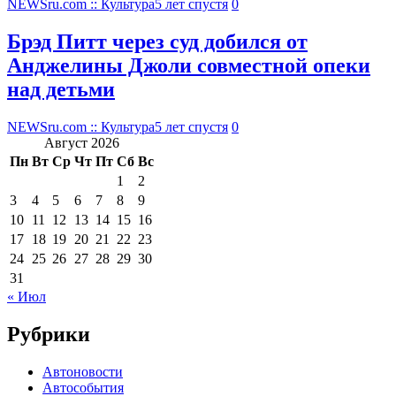
NEWSru.com :: Культура
5 лет спустя
0
Брэд Питт через суд добился от
Анджелины Джоли совместной опеки
над детьми
NEWSru.com :: Культура
5 лет спустя
0
Август 2026
Пн
Вт
Ср
Чт
Пт
Сб
Вс
1
2
3
4
5
6
7
8
9
10
11
12
13
14
15
16
17
18
19
20
21
22
23
24
25
26
27
28
29
30
31
« Июл
Рубрики
Автоновости
Автособытия