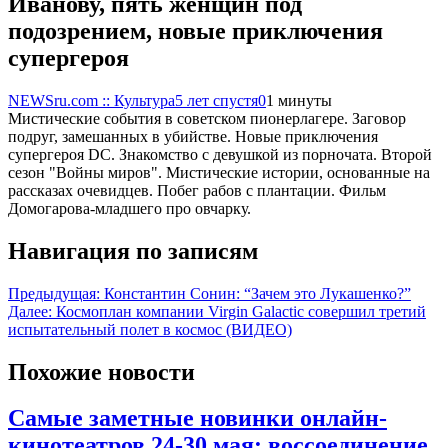
Иванову, пять женщин под
подозрением, новые приключения
супергероя
NEWSru.com :: Культура
5 лет спустя
0
1 минуты
Мистические события в советском пионерлагере. Заговор
подруг, замешанных в убийстве. Новые приключения
супергероя DC. Знакомство с девушкой из порночата. Второй
сезон "Войны миров". Мистические истории, основанные на
рассказах очевидцев. Побег рабов с плантации. Фильм
Домогарова-младшего про овчарку.
Навигация по записям
Предыдущая:
Константин Сонин: “Зачем это Лукашенко?”
Далее:
Космоплан компании Virgin Galactic совершил третий
испытательный полет в космос (ВИДЕО)
Похожие новости
Самые заметные новинки онлайн-
кинотеатров 24-30 мая: воссоединение