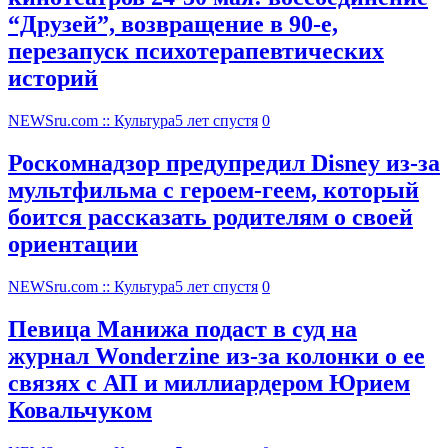
“Друзей”, возвращение в 90-е,
перезапуск психотерапевтических
историй
NEWSru.com :: Культура
5 лет спустя
0
Роскомнадзор предупредил Disney из-за
мультфильма c героем-геем, который
боится рассказать родителям о своей
ориентации
NEWSru.com :: Культура
5 лет спустя
0
Певица Манижа подаст в суд на
журнал Wonderzine из-за колонки о ее
связях с АП и миллиардером Юрием
Ковальчуком