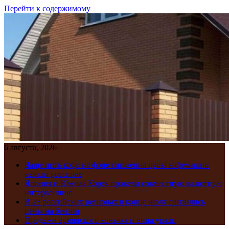
Перейти к содержимому
6 августа, 2026
Чаще пить кофе на фоне снижения цены кофемашин
начали россияне
Япония и Южная Корея провели совместную валютную
интервенцию
В 23 российских регионах в конце июля снизились
цены на бензин
Продажи армянского коньяка и вина упали