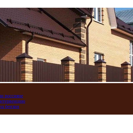
ли россияне
интервенцию
на бензин