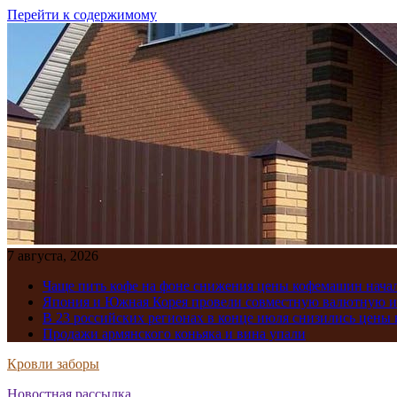
Перейти к содержимому
7 августа, 2026
Чаще пить кофе на фоне снижения цены кофемашин нача
Япония и Южная Корея провели совместную валютную 
В 23 российских регионах в конце июля снизились цены 
Продажи армянского коньяка и вина упали
Кровли заборы
Новостная рассылка