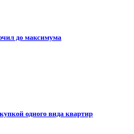
очил до максимума
окупкой одного вида квартир