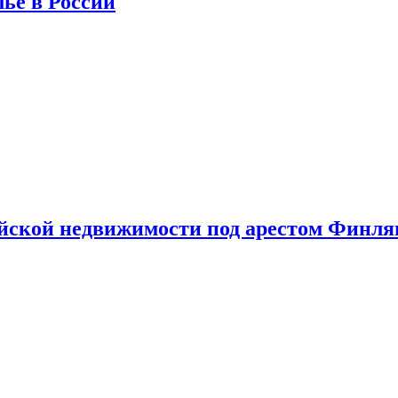
лье в России
ийской недвижимости под арестом Финл