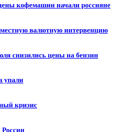
цены кофемашин начали россияне
вместную валютную интервенцию
июля снизились цены на бензин
а упали
зный кризис
х России