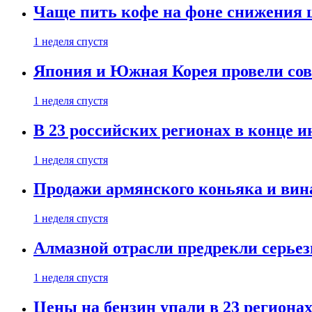
Чаще пить кофе на фоне снижения 
1 неделя спустя
Япония и Южная Корея провели со
1 неделя спустя
В 23 российских регионах в конце 
1 неделя спустя
Продажи армянского коньяка и вин
1 неделя спустя
Алмазной отрасли предрекли серье
1 неделя спустя
Цены на бензин упали в 23 региона