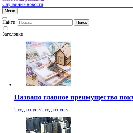
Случайные новости
Меню
Найти:
Заголовки
Названо главное преимущество пок
2 года спустя
2 года спустя