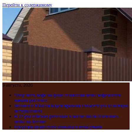
Перейти к содержимому
9 августа, 2026
Чаще пить кофе на фоне снижения цены кофемашин
начали россияне
Япония и Южная Корея провели совместную валютную
интервенцию
В 23 российских регионах в конце июля снизились
цены на бензин
Продажи армянского коньяка и вина упали