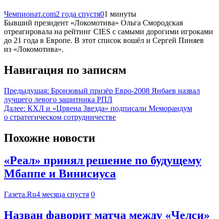
Чемпионат.com
2 года спустя
0
1 минуты
Бывший президент «Локомотива» Ольга Смородская
отреагировала на рейтинг CIES с самыми дорогими игроками
до 21 года в Европе. В этот список вошёл и Сергей Пиняев
из «Локомотива».
Навигация по записям
Предыдущая:
Бронзовый призёр Евро-2008 Янбаев назвал
лучшего левого защитника РПЛ
Далее:
КХЛ и «Црвена Звезда» подписали Меморандум
о стратегическом сотрудничестве
Похожие новости
«Реал» принял решение по будущему
Мбаппе и Винисиуса
Газета.Ru
4 месяца спустя
0
Назван фаворит матча между «Челси»