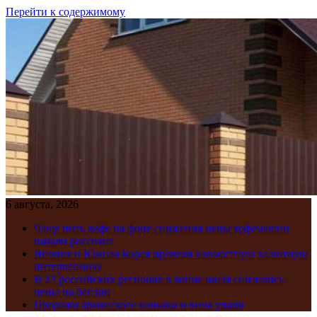
Перейти к содержимому
6 августа, 2026
Чаще пить кофе на фоне снижения цены кофемашин
начали россияне
Япония и Южная Корея провели совместную валютную
интервенцию
В 23 российских регионах в конце июля снизились
цены на бензин
Продажи армянского коньяка и вина упали