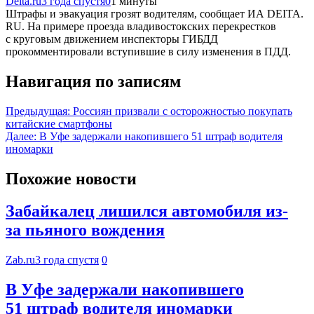
Deita.ru
3 года спустя
0
1 минуты
Штрафы и эвакуация грозят водителям, сообщает ИА DEITA.
RU. На примере проезда владивостокских перекрестков
с круговым движением инспекторы ГИБДД
прокомментировали вступившие в силу изменения в ПДД.
Навигация по записям
Предыдущая:
Россиян призвали с осторожностью покупать
китайские смартфоны
Далее:
В Уфе задержали накопившего 51 штраф водителя
иномарки
Похожие новости
Забайкалец лишился автомобиля из-
за пьяного вождения
Zab.ru
3 года спустя
0
В Уфе задержали накопившего
51 штраф водителя иномарки