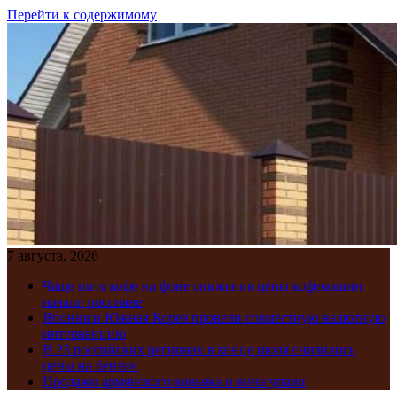
Перейти к содержимому
7 августа, 2026
Чаще пить кофе на фоне снижения цены кофемашин
начали россияне
Япония и Южная Корея провели совместную валютную
интервенцию
В 23 российских регионах в конце июля снизились
цены на бензин
Продажи армянского коньяка и вина упали