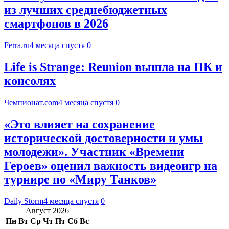
из лучших среднебюджетных
смартфонов в 2026
Ferra.ru
4 месяца спустя
0
Life is Strange: Reunion вышла на ПК и
консолях
Чемпионат.com
4 месяца спустя
0
«Это влияет на сохранение
исторической достоверности и умы
молодежи». Участник «Времени
Героев» оценил важность видеоигр на
турнире по «Миру Танков»
Daily Storm
4 месяца спустя
0
Август 2026
Пн
Вт
Ср
Чт
Пт
Сб
Вс