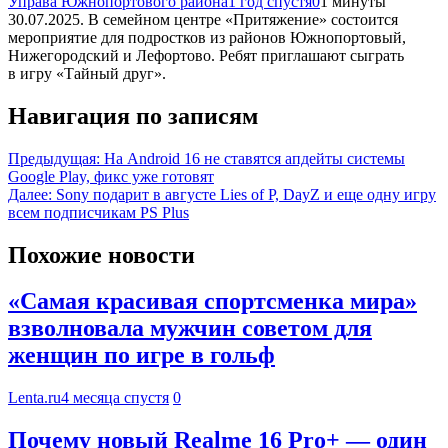
Управа Южнопортового района
1 год спустя
0
1 минуты
30.07.2025. В семейном центре «Притяжение» состоится
мероприятие для подростков из районов Южнопортовый,
Нижегородский и Лефортово. Ребят приглашают сыграть
в игру «Тайный друг».
Навигация по записям
Предыдущая:
На Android 16 не ставятся апдейты системы
Google Play, фикс уже готовят
Далее:
Sony подарит в августе Lies of P, DayZ и еще одну игру
всем подписчикам PS Plus
Похожие новости
«Самая красивая спортсменка мира»
взволновала мужчин советом для
женщин по игре в гольф
Lenta.ru
4 месяца спустя
0
Почему новый Realme 16 Pro+ — один