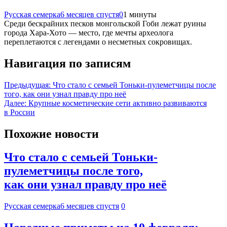
Русская семерка
6 месяцев спустя
0
1 минуты
Среди бескрайних песков монгольской Гоби лежат руины
города Хара-Хото — место, где мечты археолога
переплетаются с легендами о несметных сокровищах.
Навигация по записям
Предыдущая:
Что стало с семьей Тоньки-пулеметчицы после
того, как они узнал правду про неё
Далее:
Крупные косметические сети активно развиваются
в России
Похожие новости
Что стало с семьей Тоньки-
пулеметчицы после того,
как они узнал правду про неё
Русская семерка
6 месяцев спустя
0