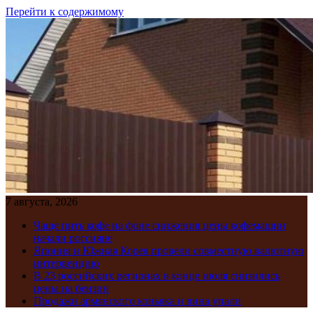
Перейти к содержимому
7 августа, 2026
Чаще пить кофе на фоне снижения цены кофемашин
начали россияне
Япония и Южная Корея провели совместную валютную
интервенцию
В 23 российских регионах в конце июля снизились
цены на бензин
Продажи армянского коньяка и вина упали