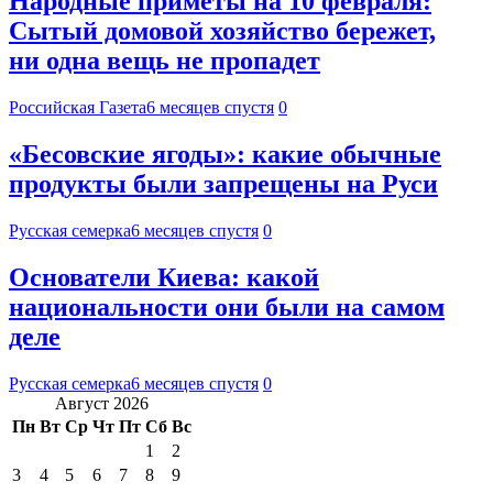
Народные приметы на 10 февраля:
Сытый домовой хозяйство бережет,
ни одна вещь не пропадет
Российская Газета
6 месяцев спустя
0
«Бесовские ягоды»: какие обычные
продукты были запрещены на Руси
Русская семерка
6 месяцев спустя
0
Основатели Киева: какой
национальности они были на самом
деле
Русская семерка
6 месяцев спустя
0
Август 2026
Пн
Вт
Ср
Чт
Пт
Сб
Вс
1
2
3
4
5
6
7
8
9