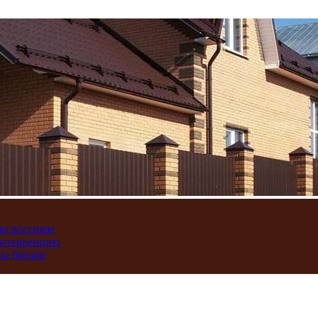
ли россияне
интервенцию
на бензин