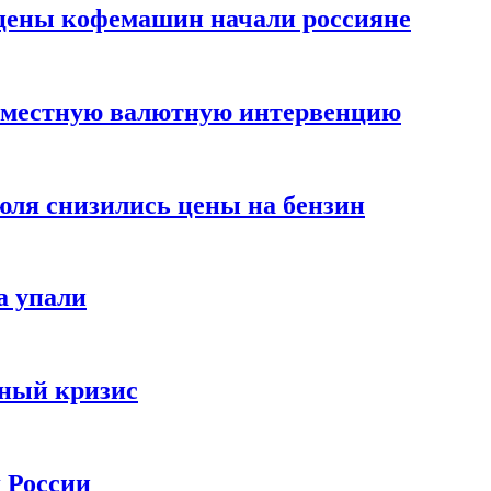
цены кофемашин начали россияне
вместную валютную интервенцию
июля снизились цены на бензин
а упали
зный кризис
х России