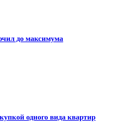
очил до максимума
окупкой одного вида квартир