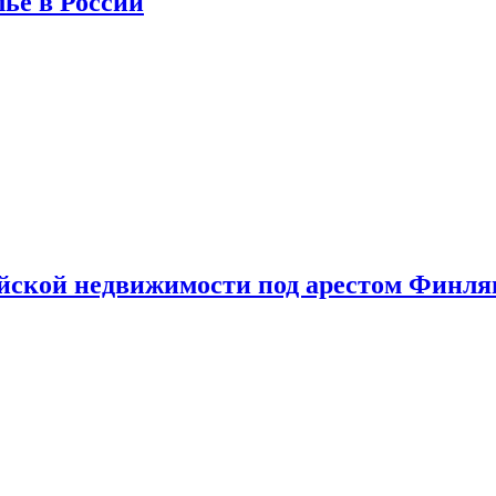
лье в России
ийской недвижимости под арестом Финл