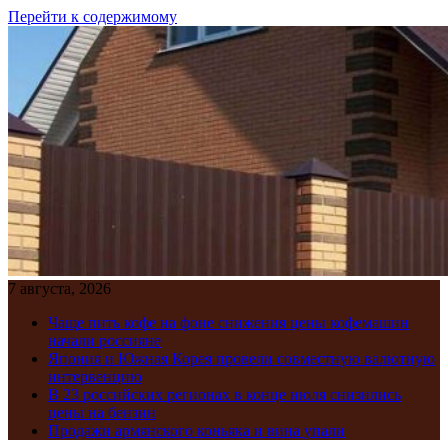
Перейти к содержимому
7 августа, 2026
Чаще пить кофе на фоне снижения цены кофемашин
начали россияне
Япония и Южная Корея провели совместную валютную
интервенцию
В 23 российских регионах в конце июля снизились
цены на бензин
Продажи армянского коньяка и вина упали