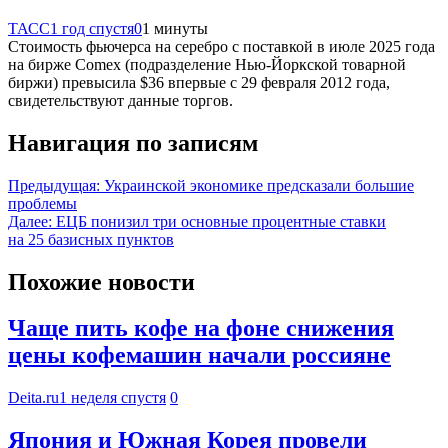
ТАСС
1 год спустя
0
1 минуты
Стоимость фьючерса на серебро с поставкой в июле 2025 года
на бирже Comex (подразделение Нью-Йоркской товарной
биржи) превысила $36 впервые с 29 февраля 2012 года,
свидетельствуют данные торгов.
Навигация по записям
Предыдущая:
Украинской экономике предсказали большие
проблемы
Далее:
ЕЦБ понизил три основные процентные ставки
на 25 базисных пунктов
Похожие новости
Чаще пить кофе на фоне снижения
цены кофемашин начали россияне
Deita.ru
1 неделя спустя
0
Япония и Южная Корея провели