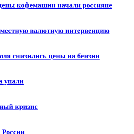
цены кофемашин начали россияне
вместную валютную интервенцию
июля снизились цены на бензин
а упали
зный кризис
х России