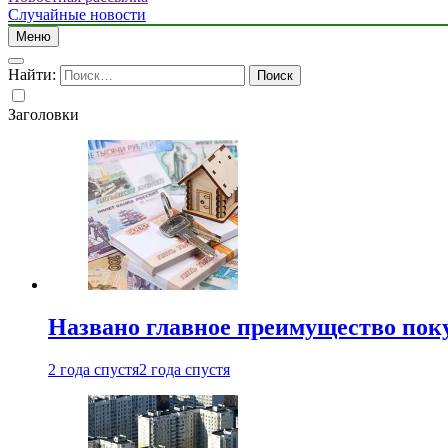
Случайные новости
Меню
Найти:
Заголовки
Названо главное преимущество пок
2 года спустя
2 года спустя