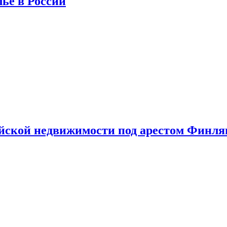
лье в России
ийской недвижимости под арестом Финл