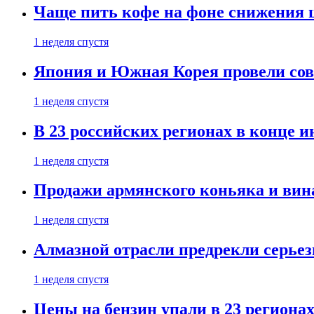
Чаще пить кофе на фоне снижения 
1 неделя спустя
Япония и Южная Корея провели со
1 неделя спустя
В 23 российских регионах в конце 
1 неделя спустя
Продажи армянского коньяка и вин
1 неделя спустя
Алмазной отрасли предрекли серье
1 неделя спустя
Цены на бензин упали в 23 региона