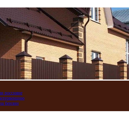
ли россияне
интервенцию
на бензин