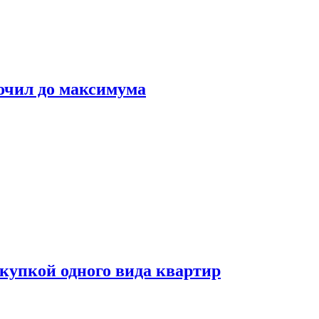
очил до максимума
окупкой одного вида квартир