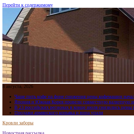
Перейти к содержимому
8 августа, 2026
Чаще пить кофе на фоне снижения цены кофемашин нача
Япония и Южная Корея провели совместную валютную 
В 23 российских регионах в конце июля снизились цены 
Продажи армянского коньяка и вина упали
Кровли заборы
Новостная рассылка