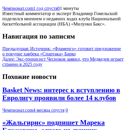
Чемпионат.com
1 год спустя
0
1 минуты
Известный комментатор и эксперт Владимир Гомельский
поделился мнением о недавних ходах клуба Национальной
баскетбольной ассоциации (НБА) «Милуоки Бакс».
Навигация по записям
Предыдущая:
Источник: «Фламенго» готовит предложение
о покупке хавбека «Спартака» Барко
Далее:
Экс-теннисист Чесноков заявил, что Медведев играет
странно в 2025 году
Похожие новости
Basket News: интерес к вступлению в
Евролигу проявили более 14 клубов
Чемпионат.com
4 месяца спустя
0
«Жальгирис» подпишет Марека