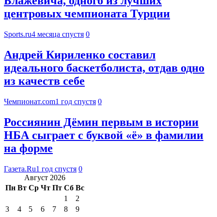
Блажевича, одного из лучших
центровых чемпионата Турции
Sports.ru
4 месяца спустя
0
Андрей Кириленко составил
идеального баскетболиста, отдав одно
из качеств себе
Чемпионат.com
1 год спустя
0
Россиянин Дёмин первым в истории
НБА сыграет с буквой «ё» в фамилии
на форме
Газета.Ru
1 год спустя
0
Август 2026
Пн
Вт
Ср
Чт
Пт
Сб
Вс
1
2
3
4
5
6
7
8
9