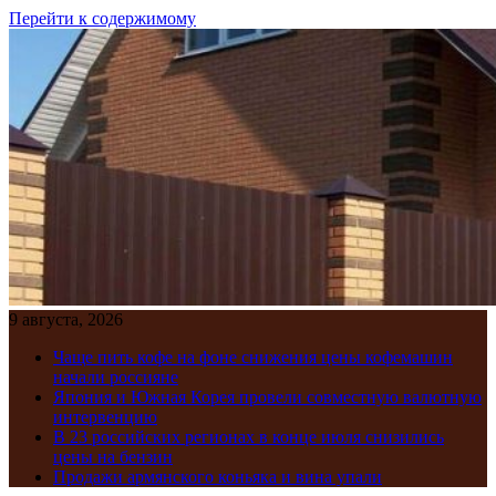
Перейти к содержимому
9 августа, 2026
Чаще пить кофе на фоне снижения цены кофемашин
начали россияне
Япония и Южная Корея провели совместную валютную
интервенцию
В 23 российских регионах в конце июля снизились
цены на бензин
Продажи армянского коньяка и вина упали