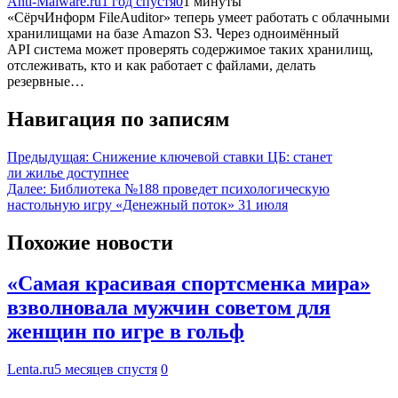
Anti-Malware.ru
1 год спустя
0
1 минуты
«СёрчИнформ FileAuditor» теперь умеет работать с облачными
хранилищами на базе Amazon S3. Через одноимённый
API система может проверять содержимое таких хранилищ,
отслеживать, кто и как работает с файлами, делать
резервные…
Навигация по записям
Предыдущая:
Снижение ключевой ставки ЦБ: станет
ли жилье доступнее
Далее:
Библиотека №188 проведет психологическую
настольную игру «Денежный поток» 31 июля
Похожие новости
«Самая красивая спортсменка мира»
взволновала мужчин советом для
женщин по игре в гольф
Lenta.ru
5 месяцев спустя
0