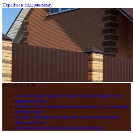
Перейти к содержимому
10 августа, 2026
Чаще пить кофе на фоне снижения цены кофемашин
начали россияне
Япония и Южная Корея провели совместную валютную
интервенцию
В 23 российских регионах в конце июля снизились
цены на бензин
Продажи армянского коньяка и вина упали