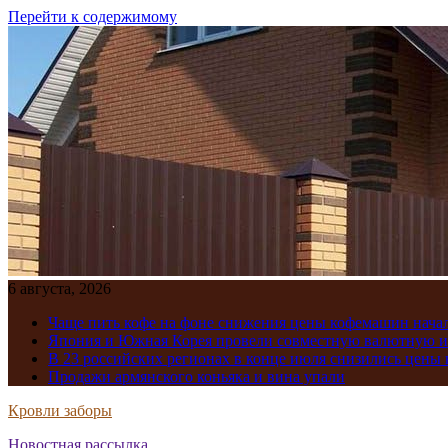
Перейти к содержимому
6 августа, 2026
Чаще пить кофе на фоне снижения цены кофемашин нача
Япония и Южная Корея провели совместную валютную 
В 23 российских регионах в конце июля снизились цены 
Продажи армянского коньяка и вина упали
Кровли заборы
Новостная рассылка