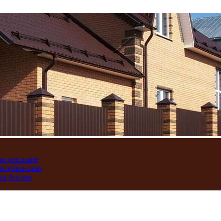
ли россияне
интервенцию
на бензин