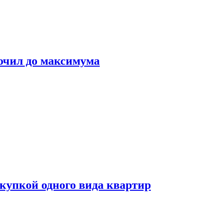
очил до максимума
окупкой одного вида квартир