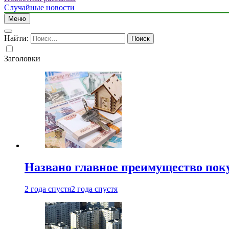
Случайные новости
Меню
Найти:
Заголовки
Названо главное преимущество пок
2 года спустя
2 года спустя