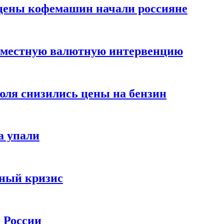
цены кофемашин начали россияне
вместную валютную интервенцию
июля снизились цены на бензин
а упали
зный кризис
х России