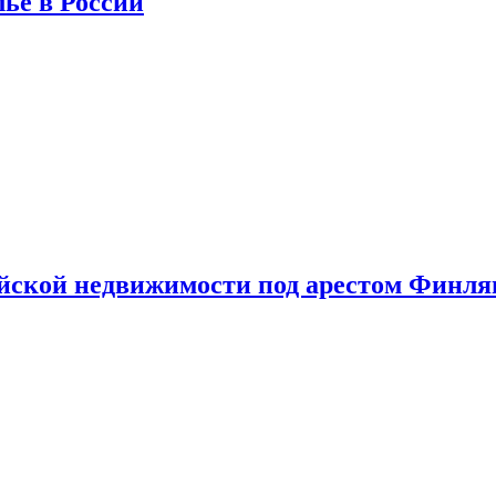
лье в России
ийской недвижимости под арестом Финл