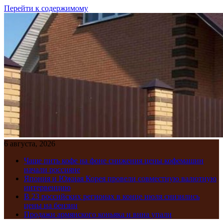
Перейти к содержимому
6 августа, 2026
Чаще пить кофе на фоне снижения цены кофемашин
начали россияне
Япония и Южная Корея провели совместную валютную
интервенцию
В 23 российских регионах в конце июля снизились
цены на бензин
Продажи армянского коньяка и вина упали