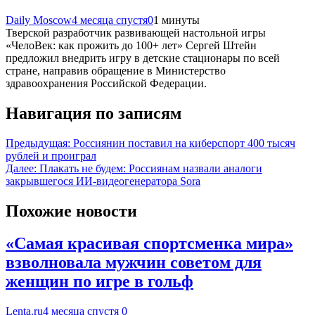
Daily Moscow
4 месяца спустя
0
1 минуты
Тверской разработчик развивающей настольной игры
«ЧелоВек: как прожить до 100+ лет» Сергей Штейн
предложил внедрить игру в детские стационары по всей
стране, направив обращение в Министерство
здравоохранения Российской Федерации.
Навигация по записям
Предыдущая:
Россиянин поставил на киберспорт 400 тысяч
рублей и проиграл
Далее:
Плакать не будем: Россиянам назвали аналоги
закрывшегося ИИ-видеогенератора Sora
Похожие новости
«Самая красивая спортсменка мира»
взволновала мужчин советом для
женщин по игре в гольф
Lenta.ru
4 месяца спустя
0