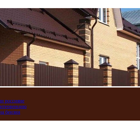
ли россияне
интервенцию
на бензин