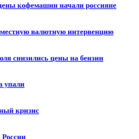
цены кофемашин начали россияне
вместную валютную интервенцию
июля снизились цены на бензин
а упали
зный кризис
х России