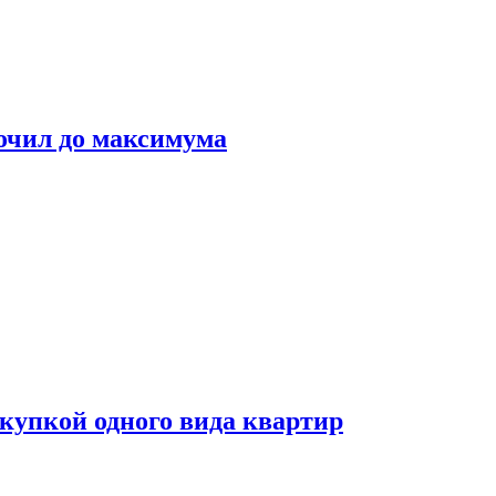
очил до максимума
окупкой одного вида квартир