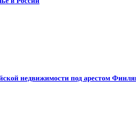
лье в России
ийской недвижимости под арестом Финл