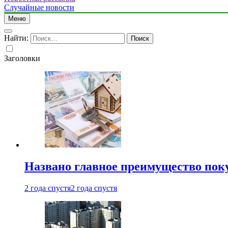
Случайные новости
Меню
Найти:
Заголовки
Названо главное преимущество пок
2 года спустя
2 года спустя