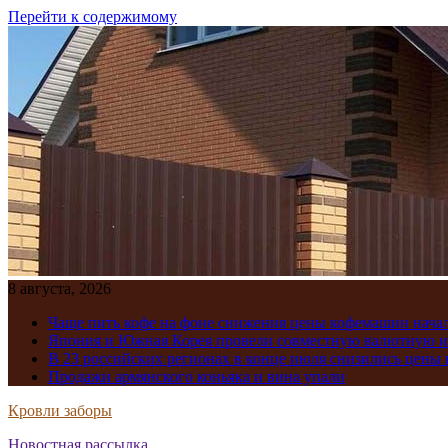
Перейти к содержимому
8 августа, 2026
Чаще пить кофе на фоне снижения цены кофемашин нача
Япония и Южная Корея провели совместную валютную 
В 23 российских регионах в конце июля снизились цены 
Продажи армянского коньяка и вина упали
Кровли заборы
Новостная рассылка