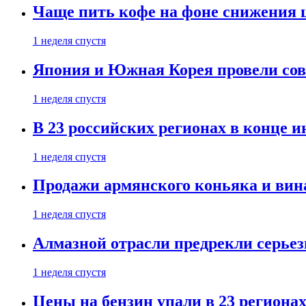
Чаще пить кофе на фоне снижения 
1 неделя спустя
Япония и Южная Корея провели со
1 неделя спустя
В 23 российских регионах в конце 
1 неделя спустя
Продажи армянского коньяка и вин
1 неделя спустя
Алмазной отрасли предрекли серье
1 неделя спустя
Цены на бензин упали в 23 региона