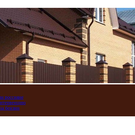
ли россияне
интервенцию
на бензин