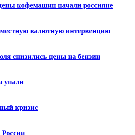
цены кофемашин начали россияне
вместную валютную интервенцию
июля снизились цены на бензин
а упали
зный кризис
х России