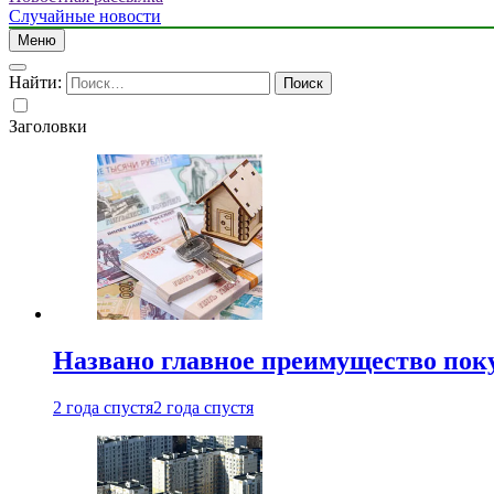
Случайные новости
Меню
Найти:
Заголовки
Названо главное преимущество пок
2 года спустя
2 года спустя