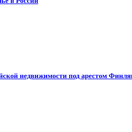
лье в России
ийской недвижимости под арестом Финл