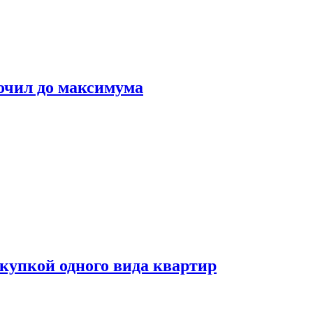
очил до максимума
окупкой одного вида квартир