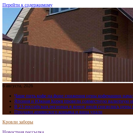
Перейти к содержимому
6 августа, 2026
Чаще пить кофе на фоне снижения цены кофемашин нача
Япония и Южная Корея провели совместную валютную 
В 23 российских регионах в конце июля снизились цены 
Продажи армянского коньяка и вина упали
Кровли заборы
Новостная рассылка