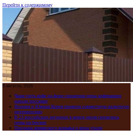
Перейти к содержимому
8 августа, 2026
Чаще пить кофе на фоне снижения цены кофемашин
начали россияне
Япония и Южная Корея провели совместную валютную
интервенцию
В 23 российских регионах в конце июля снизились
цены на бензин
Продажи армянского коньяка и вина упали