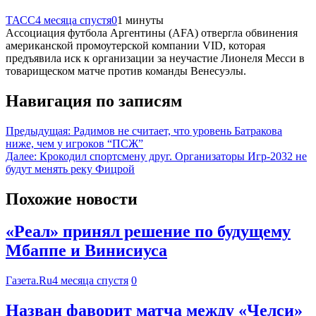
ТАСС
4 месяца спустя
0
1 минуты
Ассоциация футбола Аргентины (AFA) отвергла обвинения
американской промоутерской компании VID, которая
предъявила иск к организации за неучастие Лионеля Месси в
товарищеском матче против команды Венесуэлы.
Навигация по записям
Предыдущая:
Радимов не считает, что уровень Батракова
ниже, чем у игроков “ПСЖ”
Далее:
Крокодил спортсмену друг. Организаторы Игр-2032 не
будут менять реку Фицрой
Похожие новости
«Реал» принял решение по будущему
Мбаппе и Винисиуса
Газета.Ru
4 месяца спустя
0
Назван фаворит матча между «Челси»