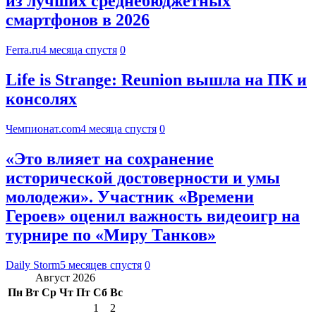
из лучших среднебюджетных
смартфонов в 2026
Ferra.ru
4 месяца спустя
0
Life is Strange: Reunion вышла на ПК и
консолях
Чемпионат.com
4 месяца спустя
0
«Это влияет на сохранение
исторической достоверности и умы
молодежи». Участник «Времени
Героев» оценил важность видеоигр на
турнире по «Миру Танков»
Daily Storm
5 месяцев спустя
0
Август 2026
Пн
Вт
Ср
Чт
Пт
Сб
Вс
1
2