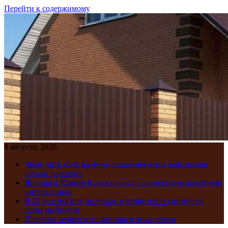
Перейти к содержимому
8 августа, 2026
Чаще пить кофе на фоне снижения цены кофемашин
начали россияне
Япония и Южная Корея провели совместную валютную
интервенцию
В 23 российских регионах в конце июля снизились
цены на бензин
Продажи армянского коньяка и вина упали