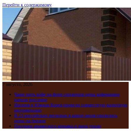
Перейти к содержимому
7 августа, 2026
Чаще пить кофе на фоне снижения цены кофемашин
начали россияне
Япония и Южная Корея провели совместную валютную
интервенцию
В 23 российских регионах в конце июля снизились
цены на бензин
Продажи армянского коньяка и вина упали