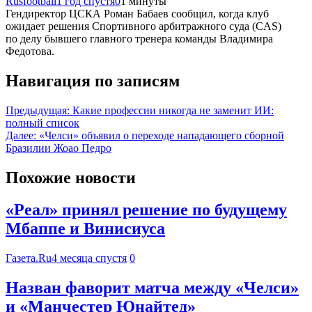
Rusfootball
1 год спустя
0
1 минуты
Гендиректор ЦСКА Роман Бабаев сообщил, когда клуб
ожидает решения Спортивного арбитражного суда (CAS)
по делу бывшего главного тренера команды Владимира
Федотова.
Навигация по записям
Предыдущая:
Какие профессии никогда не заменит ИИ:
полный список
Далее:
«Челси» объявил о переходе нападающего сборной
Бразилии Жоао Педро
Похожие новости
«Реал» принял решение по будущему
Мбаппе и Винисиуса
Газета.Ru
4 месяца спустя
0
Назван фаворит матча между «Челси»
и «Манчестер Юнайтед»