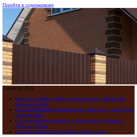
Перейти к содержимому
7 августа, 2026
Чаще пить кофе на фоне снижения цены кофемашин
начали россияне
Япония и Южная Корея провели совместную валютную
интервенцию
В 23 российских регионах в конце июля снизились
цены на бензин
Продажи армянского коньяка и вина упали