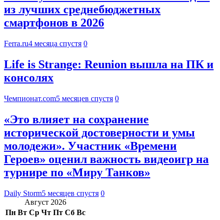
из лучших среднебюджетных
смартфонов в 2026
Ferra.ru
4 месяца спустя
0
Life is Strange: Reunion вышла на ПК и
консолях
Чемпионат.com
5 месяцев спустя
0
«Это влияет на сохранение
исторической достоверности и умы
молодежи». Участник «Времени
Героев» оценил важность видеоигр на
турнире по «Миру Танков»
Daily Storm
5 месяцев спустя
0
Август 2026
Пн
Вт
Ср
Чт
Пт
Сб
Вс