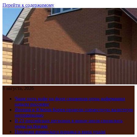
Перейти к содержимому
8 августа, 2026
Чаще пить кофе на фоне снижения цены кофемашин
начали россияне
Япония и Южная Корея провели совместную валютную
интервенцию
В 23 российских регионах в конце июля снизились
цены на бензин
Продажи армянского коньяка и вина упали