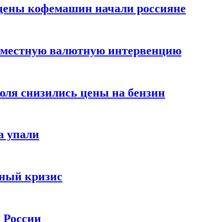
цены кофемашин начали россияне
вместную валютную интервенцию
июля снизились цены на бензин
а упали
зный кризис
х России