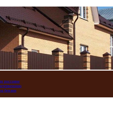
ли россияне
интервенцию
на бензин