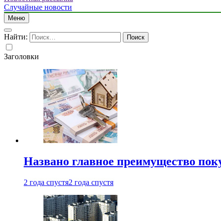
Случайные новости
Меню
Найти:
Заголовки
Названо главное преимущество пок
2 года спустя
2 года спустя