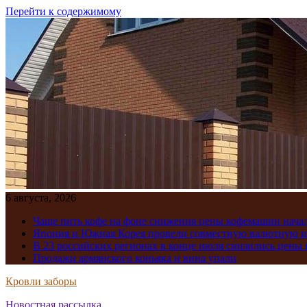
Перейти к содержимому
6 августа, 2026
Чаще пить кофе на фоне снижения цены кофемашин нача
Япония и Южная Корея провели совместную валютную 
В 23 российских регионах в конце июля снизились цены 
Продажи армянского коньяка и вина упали
Кровли заборы
Новостная рассылка