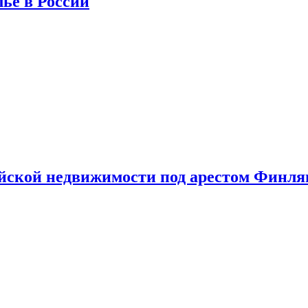
лье в России
ийской недвижимости под арестом Финл