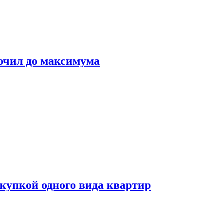
очил до максимума
окупкой одного вида квартир