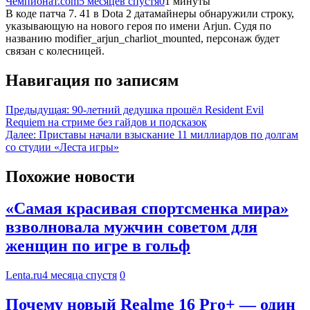
Чемпионат.com
5 месяцев спустя
0
1 минуты
В коде патча 7. 41 в Dota 2 датамайнеры обнаружили строку,
указывающую на нового героя по имени Arjun. Судя по
названию modifier_arjun_charliot_mounted, персонаж будет
связан с колесницей.
Навигация по записям
Предыдущая:
90-летний дедушка прошёл Resident Evil
Requiem на стриме без гайдов и подсказок
Далее:
Приставы начали взыскание 11 миллиардов по долгам
со студии «Леста игры»
Похожие новости
«Самая красивая спортсменка мира»
взволновала мужчин советом для
женщин по игре в гольф
Lenta.ru
4 месяца спустя
0
Почему новый Realme 16 Pro+ — один