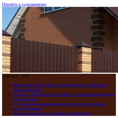
Перейти к содержимому
8 августа, 2026
Чаще пить кофе на фоне снижения цены кофемашин
начали россияне
Япония и Южная Корея провели совместную валютную
интервенцию
В 23 российских регионах в конце июля снизились
цены на бензин
Продажи армянского коньяка и вина упали