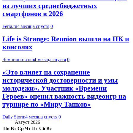
из лучших среднебюджетных
смартфонов в 2026
Ferra.ru
4 месяца спустя
0
Life is Strange: Reunion вышла на ПК и
консолях
Чемпионат.com
4 месяца спустя
0
«Это влияет на сохранение
исторической достоверности и умы
молодежи». Участник «Времени
Героев» оценил важность видеоигр на
турнире по «Миру Танков»
Daily Storm
4 месяца спустя
0
Август 2026
Пн
Вт
Ср
Чт
Пт
Сб
Вс