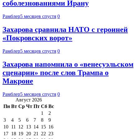
соболезнованиями Ирану
Рамблер
5 месяцев спустя
0
Захарова сравнила НАТО с героиней
«Покровских ворот»
Рамблер
5 месяцев спустя
0
Захарова напомнила о «венесуэльском
сценарии» после слов Трампа о
Макроне
Рамблер
5 месяцев спустя
0
Август 2026
Пн
Вт
Ср
Чт
Пт
Сб
Вс
1
2
3
4
5
6
7
8
9
10
11
12
13
14
15
16
17
18
19
20
21
22
23