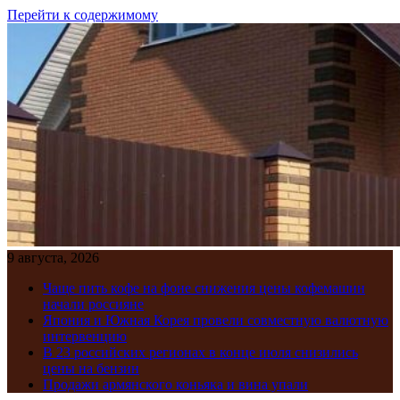
Перейти к содержимому
9 августа, 2026
Чаще пить кофе на фоне снижения цены кофемашин
начали россияне
Япония и Южная Корея провели совместную валютную
интервенцию
В 23 российских регионах в конце июля снизились
цены на бензин
Продажи армянского коньяка и вина упали