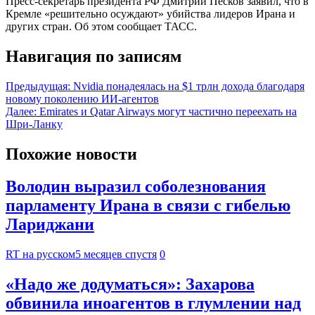
Пресс-секретарь президента РФ Дмитрий Песков заявил, что в
Кремле «решительно осуждают» убийства лидеров Ирана и
других стран. Об этом сообщает ТАСС.
Навигация по записям
Предыдущая:
Nvidia понадеялась на $1 трлн дохода благодаря
новому поколению ИИ-агентов
Далее:
Emirates и Qatar Airways могут частично переехать на
Шри-Ланку
Похожие новости
Володин выразил соболезнования
парламенту Ирана в связи с гибелью
Лариджани
RT на русском
5 месяцев спустя
0
«Надо же додуматься»: Захарова
обвинила иноагентов в глумлении над