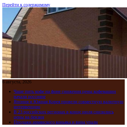
Перейти к содержимому
6 августа, 2026
Чаще пить кофе на фоне снижения цены кофемашин
начали россияне
Япония и Южная Корея провели совместную валютную
интервенцию
В 23 российских регионах в конце июля снизились
цены на бензин
Продажи армянского коньяка и вина упали