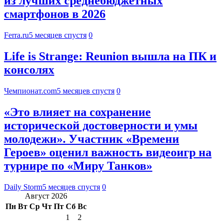
из лучших среднебюджетных
смартфонов в 2026
Ferra.ru
5 месяцев спустя
0
Life is Strange: Reunion вышла на ПК и
консолях
Чемпионат.com
5 месяцев спустя
0
«Это влияет на сохранение
исторической достоверности и умы
молодежи». Участник «Времени
Героев» оценил важность видеоигр на
турнире по «Миру Танков»
Daily Storm
5 месяцев спустя
0
Август 2026
Пн
Вт
Ср
Чт
Пт
Сб
Вс
1
2