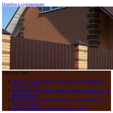
Перейти к содержимому
9 августа, 2026
Чаще пить кофе на фоне снижения цены кофемашин
начали россияне
Япония и Южная Корея провели совместную валютную
интервенцию
В 23 российских регионах в конце июля снизились
цены на бензин
Продажи армянского коньяка и вина упали