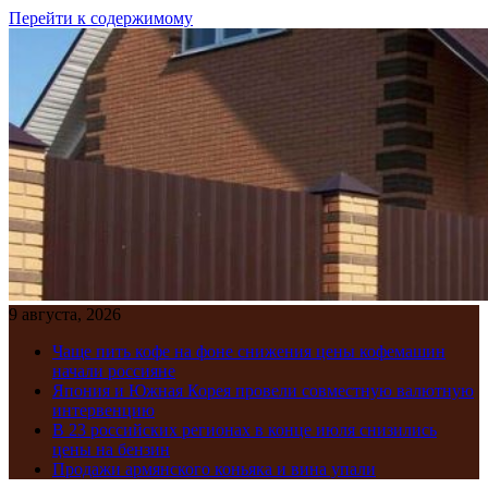
Перейти к содержимому
9 августа, 2026
Чаще пить кофе на фоне снижения цены кофемашин
начали россияне
Япония и Южная Корея провели совместную валютную
интервенцию
В 23 российских регионах в конце июля снизились
цены на бензин
Продажи армянского коньяка и вина упали